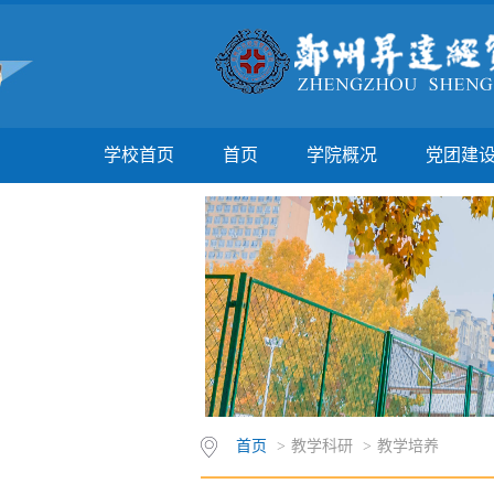
学校首页
首页
学院概况
党团建
首页
>
教学科研
>
教学培养