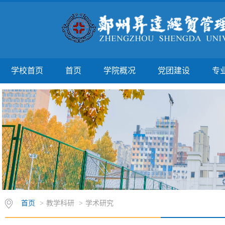
学校首页
首页
学院概况
党团建设
专
首页
>
教学科研
>
学术研究